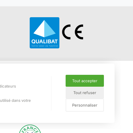
Nos services
Tout accepter
ndicateurs
is
Métré, chiffrage devis
Tout refuser
Bureau d'études
utilisé dans votre
Fabrication et livraison
Personnaliser
Pose, travaux