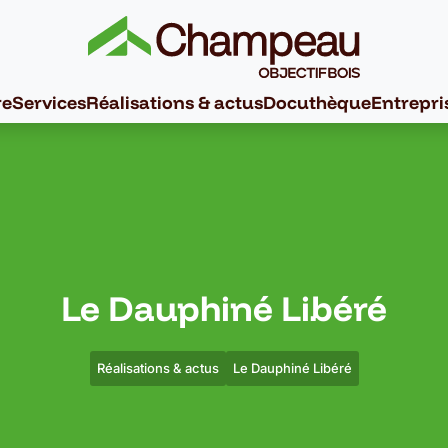
re
Services
Réalisations & actus
Docuthèque
Entrepri
Le Dauphiné Libéré
Réalisations & actus
Le Dauphiné Libéré