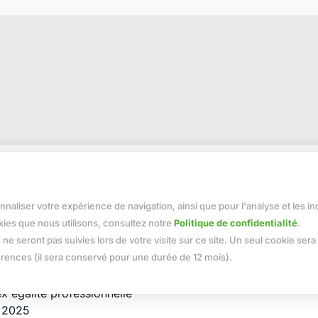
ns rapides
Nos produits
onnaliser votre expérience de navigation, ainsi que pour l'analyse et les i
ueil
Charpente industrialisée bo
kies que nous utilisons, consultez notre
Politique de confidentialité
.
ropos de nous
Charpente traditionnelle
 ne seront pas suivies lors de votre visite sur ce site. Un seul cookie sera 
uthèque
Ossature bois
érences (il sera conservé pour une durée de 12 mois).
isations & actus
Plancher bois
rutement
Pergola, carport, garage...
x égalité professionnelle
 2025