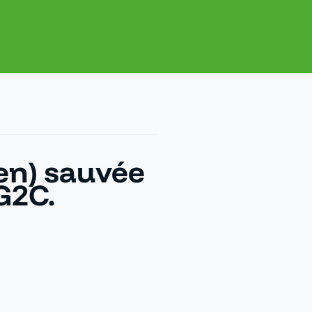
pen) sauvée
G2C.