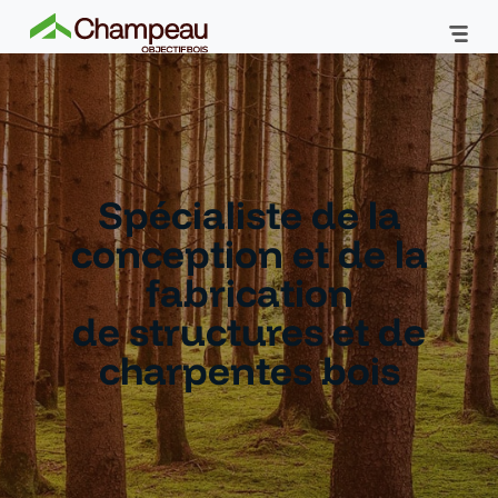
Spécialiste de la
conception et de la
fabrication
de structures et de
charpentes bois