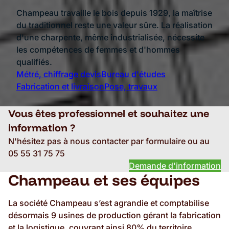
Champeau travaille le bois depuis 1929, la maîtrise
du traditionnel reste une valeur sûre. La réalisation
d'une charpente, même industrialisée, nécessite
les compétences de femmes et d'hommes
qualifiés.
Métré, chiffrage devis
Bureau d'études
Fabrication et livraison
Pose, travaux
Vous êtes professionnel et souhaitez une
information ?
N'hésitez pas à nous contacter par formulaire ou au
05 55 31 75 75
Demande d'information
Champeau et ses équipes
La société Champeau s’est agrandie et comptabilise
désormais 9 usines de production gérant la fabrication
et la logistique, couvrant ainsi 80% du territoire