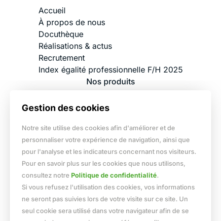
Accueil
À propos de nous
Docuthèque
Réalisations & actus
Recrutement
Index égalité professionnelle F/H 2025
Nos produits
Charpente industrialisée bois
Gestion des cookies
Charpente traditionnelle
Ossature bois
Notre site utilise des cookies afin d'améliorer et de
Plancher bois
personnaliser votre expérience de navigation, ainsi que
Pergola, carport, garage...
pour l'analyse et les indicateurs concernant nos visiteurs.
Nos services
Pour en savoir plus sur les cookies que nous utilisons,
consultez notre
Politique de confidentialité
.
Métré, chiffrage devis
Si vous refusez l'utilisation des cookies, vos informations
Bureau d'études
ne seront pas suivies lors de votre visite sur ce site. Un
Fabrication et livraison
seul cookie sera utilisé dans votre navigateur afin de se
Pose, travaux