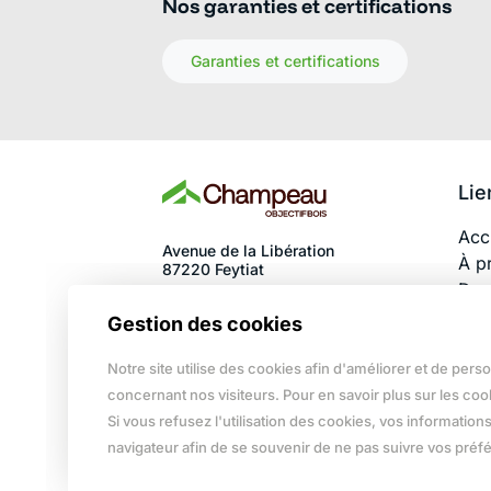
Nos garanties et certifications
Garanties et certifications
Lie
Acc
Avenue de la Libération
À p
87220 Feytiat
Doc
contact@champeau.fr
Réal
05 55 31 75 75
Gestion des cookies
Rec
Inde
Notre site utilise des cookies afin d'améliorer et de pers
F/H
concernant nos visiteurs. Pour en savoir plus sur les coo
Si vous refusez l'utilisation des cookies, vos informations
navigateur afin de se souvenir de ne pas suivre vos préf