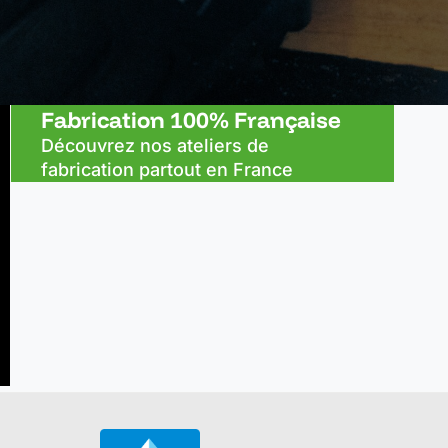
Fabrication 100% Française
Découvrez nos ateliers de
fabrication partout en France