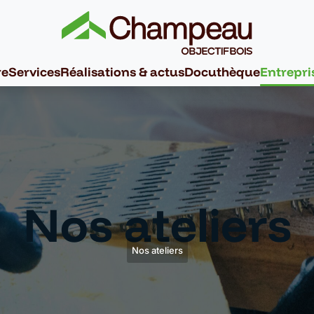
re
Services
Réalisations & actus
Docuthèque
Entrepri
Nos ateliers
Nos ateliers