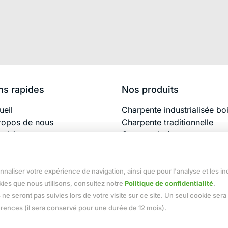
ns rapides
Nos produits
ueil
Charpente industrialisée bo
ropos de nous
Charpente traditionnelle
uthèque
Ossature bois
isations & actus
Plancher bois
rutement
Pergola, carport, garage...
x égalité professionnelle
onnaliser votre expérience de navigation, ainsi que pour l'analyse et les i
 2025
kies que nous utilisons, consultez notre
Politique de confidentialité
.
 ne seront pas suivies lors de votre visite sur ce site. Un seul cookie sera 
érences (il sera conservé pour une durée de 12 mois).