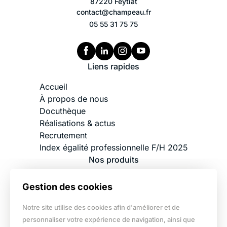
87220 Feytiat
contact@champeau.fr
05 55 31 75 75
Liens rapides
Accueil
À propos de nous
Docuthèque
Réalisations & actus
Recrutement
Index égalité professionnelle F/H 2025
Nos produits
Charpente industrialisée bois
Gestion des cookies
Charpente traditionnelle
Ossature bois
Notre site utilise des cookies afin d'améliorer et de
Plancher bois
personnaliser votre expérience de navigation, ainsi que